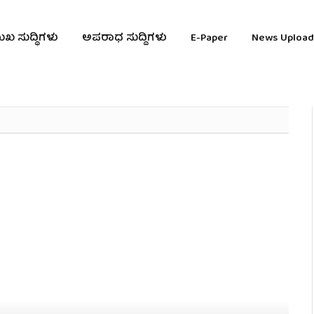
ುಖ ಸುದ್ಧಿಗಳು
ಅಪರಾಧ ಸುದ್ದಿಗಳು
E-Paper
News Upload