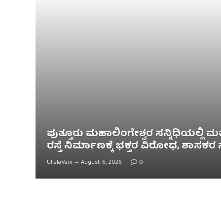
ಪುತ್ತೂರು ಮಹಾಲಿಂಗೇಶ್ವರ ಸನ್ನಿಧಿಯಲ್ಲಿ ಮ
ರಸ್ತೆ ನಿರ್ಮಾಣಕ್ಕೆ ಭಕ್ತರ ವಿರೋಧ, ಶಾಸಕರ
UllalaVani
August 6, 2026
0