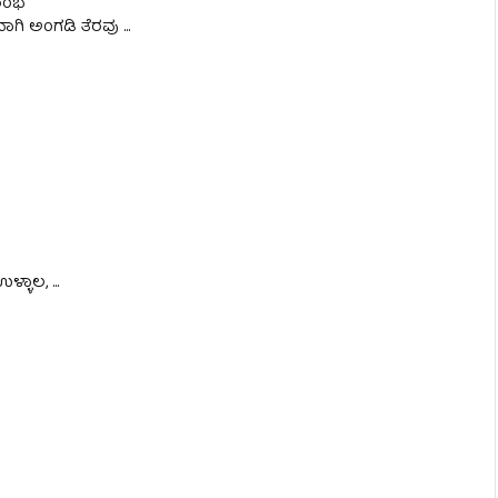
ಆರಂಭ
ಗಿ ಅಂಗಡಿ ತೆರವು ...
್ಳಾಲ, ...