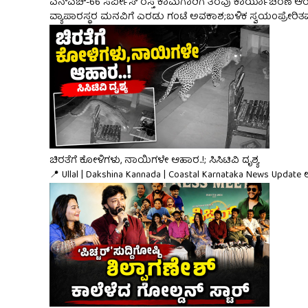
ಎನ್‌ಎಚ್-66 ಸರ್ವೀಸ್ ರಸ್ತೆ ಕಾಮಗಾರಿಗೆ ತೆರವು ಕಾರ್ಯಾಚರಣೆ 
ವ್ಯಾಪಾರಸ್ಥರ ಮನವಿಗೆ ಎರಡು ಗಂಟೆ ಅವಕಾಶ;ಬಳಿಕ ಸ್ವಯಂಪ್ರೇರಿತವಾ
ಚಿರತೆಗೆ ಕೋಳಿಗಳು, ನಾಯಿಗಳೇ ಆಹಾರ..!; ಸಿಸಿಟಿವಿ ದೃಶ್ಯ
📍 Ullal | Dakshina Kannada | Coastal Karnataka News Update ಉಳ