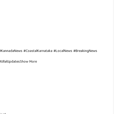
 #KannadaNews #CoastalKarnataka #LocalNews #BreakingNews
#UllalUpdates
Show More