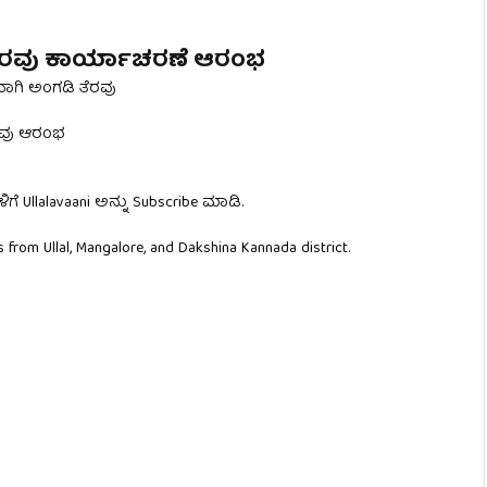
ೆ ತೆರವು ಕಾರ್ಯಾಚರಣೆ ಆರಂಭ
ವಾಗಿ ಅಂಗಡಿ ತೆರವು
ೆರವು ಆರಂಭ
ಗಳಿಗೆ Ullalavaani ಅನ್ನು Subscribe ಮಾಡಿ.
 from Ullal, Mangalore, and Dakshina Kannada district.