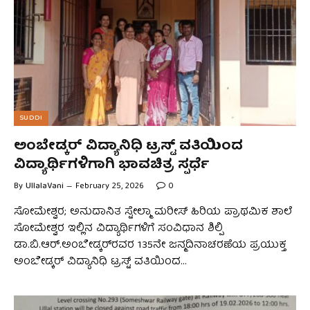
SUDDI
ಅಂಬೇಡ್ಕರ್ ವಿದ್ಯಾನಿಧಿ ಟ್ರಸ್ಟ್ ವತಿಯಿಂದ
ವಿದ್ಯಾರ್ಥಿಗಳಿಗಾಗಿ ಭಾವಚಿತ್ರ ಸ್ಪರ್ಧೆ
By
UllalaVani
February 25, 2026
0
ಸೋಮೇಶ್ವರ; ಅನುದಾನಿತ ಸ್ಟೇಲ್ಮಾ ಮರೀಸ್ ಹಿರಿಯ ಪ್ರಾಥಮಿಕ ಶಾಲೆ
ಸೋಮೇಶ್ವರ ಇಲ್ಲಿನ ವಿದ್ಯಾರ್ಥಿಗಳಿಗೆ ಸಂವಿಧಾನ ಶಿಲ್ಪಿ
ಡಾ.ಬಿ.ಆರ್.ಅಂಬೇಡ್ಕರ್‌ರವರ 135ನೇ ಜನ್ಮದಿನಾಚರಣೆಯ ಪ್ರಯುಕ್ತ
ಅಂಬೇಡ್ಕರ್ ವಿದ್ಯಾನಿಧಿ ಟ್ರಸ್ಟ್ ವತಿಯಿಂದ…