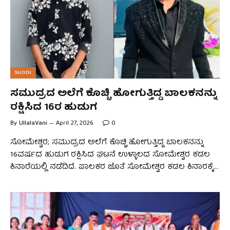
SUDDI
ಸಮುದ್ರದ ಅಲೆಗೆ ಕೊಚ್ಚಿ ಹೋಗುತ್ತಿದ್ದ ಬಾಲಕನನ್ನು
ರಕ್ಷಿಸಿದ 16ರ ಹುಡುಗ
By
UllalaVani
April 27, 2026
0
ಸೋಮೇಶ್ವರ; ಸಮುದ್ರದ ಅಲೆಗೆ ಕೊಚ್ಚಿ ಹೋಗುತ್ತಿದ್ದ ಬಾಲಕನನ್ನು
16ವರ್ಷದ ಹುಡುಗ ರಕ್ಷಿಸಿದ ಘಟನೆ ಉಳ್ಳಾಲದ ಸೋಮೇಶ್ವರ ಕಡಲ
ಕಿನಾರೆಯಲ್ಲಿ ನಡೆದಿದೆ. ಪಾಲಕರ ಜೊತೆ ಸೋಮೇಶ್ವರ ಕಡಲ ಕಿನಾರಕ್ಕೆ…