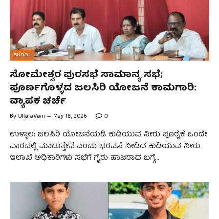
SUDDI
ಸೋಮೇಶ್ವರ ಪುರಸಭೆ ಸಾಮಾನ್ಯ ಸಭೆ;
ಪೂರ್ಣಗೊಳ್ಳದ ಜಲಸಿರಿ ಯೋಜನೆ ಕಾಮಗಾರಿ:
ವ್ಯಾಪಕ ಚರ್ಚೆ
By
UllalaVani
May 18, 2026
0
ಉಳ್ಳಾಲ: ಜಲಸಿರಿ ಯೋಜನೆಯಡಿ ಕುಡಿಯುವ ನೀರು ಪೂರೈಕೆ ಒಂದೇ
ವಾರದಲ್ಲಿ ಮಾಡುತ್ತೇವೆ ಎಂದು ಭರವಸೆ ನೀಡಿದ ಕುಡಿಯುವ ನೀರು
ಇಲಾಖೆ ಅಧಿಕಾರಿಗಳು ಸಭೆಗೆ ಗೈರು ಹಾಜರಾದ ಬಗ್ಗೆ…