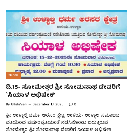
SUDDI
ಡಿ.15- ಸೋಮೇಶ್ವರ ಶ್ರೀ ಸೋಮನಾಥ ದೇವರಿಗೆ
`ಸಿಯಾಳ ಅಭಿಷೇಕ’
By
UllalaVani
December 13, 2025
0
ಶ್ರೀ ಉಳ್ಳಾಲ್ತಿ ಧರ್ಮ ಅರಸರ ಕ್ಷೇತ್ರ ಉಳಿಯ- ಉಳ್ಳಾಲ ಸಮಾಜದ
ವತಿಯಿಂದ ವರ್ಷಂಪ್ರತಿಯ0ತೆ ನಡೆಸಿಕೊಂಡು ಬರುತ್ತಿರುವ
ಸೋಮೇಶ್ವರ ಶ್ರೀ ಸೋಮನಾಥ ದೇವರಿಗೆ ಸಿಯಾಳ ಅಭಿಷೇಕ