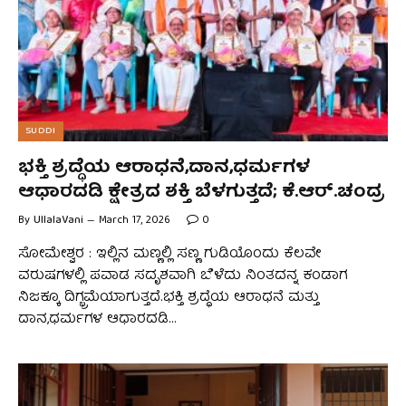
SUDDI
ಭಕ್ತಿ ಶ್ರದ್ಧೆಯ ಆರಾಧನೆ,ದಾನ,ಧರ್ಮಗಳ
ಆಧಾರದಡಿ ಕ್ಷೇತ್ರದ ಶಕ್ತಿ ಬೆಳಗುತ್ತದೆ; ಕೆ.ಆರ್.ಚಂದ್ರ
By
UllalaVani
March 17, 2026
0
ಸೋಮೇಶ್ವರ : ಇಲ್ಲಿನ ಮಣ್ಣಲ್ಲಿ ಸಣ್ಣ ಗುಡಿಯೊಂದು ಕೆಲವೇ
ವರುಷಗಳಲ್ಲಿ ಪವಾಡ ಸದೃಶವಾಗಿ ಬೆಳೆದು ನಿಂತದನ್ನ ಕಂಡಾಗ
ನಿಜಕ್ಕೂ ದಿಗ್ಭ್ರಮೆಯಾಗುತ್ತದೆ.ಭಕ್ತಿ ಶ್ರದ್ಧೆಯ ಆರಾಧನೆ ಮತ್ತು
ದಾನ,ಧರ್ಮಗಳ ಆಧಾರದಡಿ…