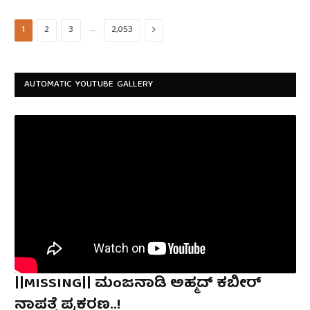
…
Next
1
2
3
2,053
AUTOMATIC YOUTUBE GALLERY
||MISSING|| ಮoಜನಾಡಿ ಅಹ್ಮದ್ ಕಬೀರ್
ನಾಪತ್ತೆ ಪ್ರಕರಣ..!