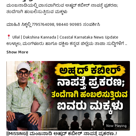
ಮಂಜನಾಡಿಯಲ್ಲಿ ವಾಸವಾಗಿರುವ ಅಹ್ಮದ್ ಕಬೀರ್ ನಾಪತ್ತೆ ಪ್ರಕರಣ;
ತಂದೆಗಾಗಿ ಹಂಬಲಿಸುತ್ತಿರುವ ಮಕ್ಕಳು
ಮಾಹಿತಿ ಸಿಕ್ಕಲ್ಲಿ 7795764098, 98440 90985 ಸಂಪರ್ಕಿಸಿ
Ullal | Dakshina Kannada | Coastal Karnataka News Update
ಉಳ್ಳಾಲ, ಮಂಗಳೂರು ಹಾಗೂ ದಕ್ಷಿಣ ಕನ್ನಡ ಜಿಲ್ಲೆಯ ತಾಜಾ ಸುದ್ದಿಗಳಿಗೆ
...
Show More
Now Playing
||MISSING|| ಮoಜನಾಡಿ ಅಹ್ಮದ್ ಕಬೀರ್ ನಾಪತ್ತೆ ಪ್ರಕರಣ..!