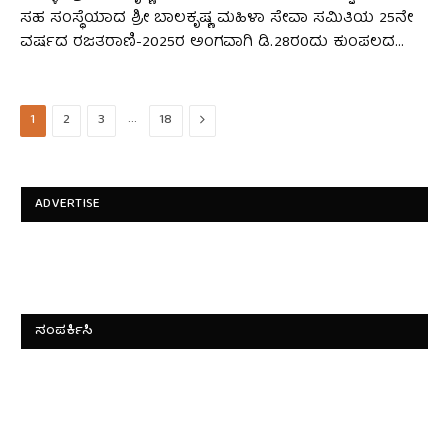
ಸಹ ಸಂಸ್ಥೆಯಾದ ಶ್ರೀ ಬಾಲಕೃಷ್ಣ ಮಹಿಳಾ ಸೇವಾ ಸಮಿತಿಯ 25ನೇ
ವರ್ಷದ ರಜತರಾಣಿ-2025ರ ಅಂಗವಾಗಿ ಡಿ.28ರ0ದು ಕುಂಪಲದ…
…
Next
1
2
3
18
ADVERTISE
ಸಂಪರ್ಕಿಸಿ