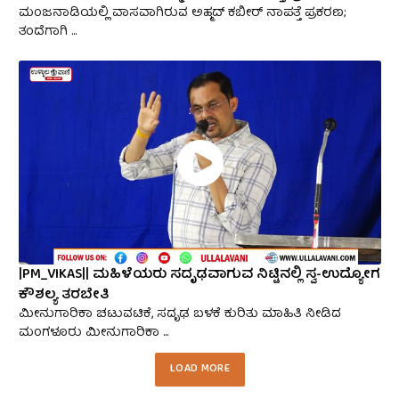
ಮಂಜನಾಡಿಯಲ್ಲಿ ವಾಸವಾಗಿರುವ ಅಹ್ಮದ್ ಕಬೀರ್ ನಾಪತ್ತೆ ಪ್ರಕರಣ;
ತಂದೆಗಾಗಿ ...
|PM_VIKAS|| ಮಹಿಳೆಯರು ಸದೃಢವಾಗುವ ನಿಟ್ಟಿನಲ್ಲಿ ಸ್ವ-ಉದ್ಯೋಗ
ಕೌಶಲ್ಯ ತರಬೇತಿ
ಮೀನುಗಾರಿಕಾ ಚಟುವಟಿಕೆ, ಸದೃಢ ಬಳಕೆ ಕುರಿತು ಮಾಹಿತಿ ನೀಡಿದ
ಮಂಗಳೂರು ಮೀನುಗಾರಿಕಾ ...
LOAD MORE