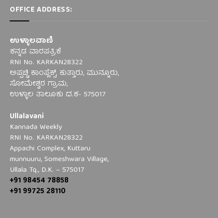
OFFICE ADDRESS:
ಉಳ್ಳಾಲವಾಣಿ
ಕನ್ನಡ ವಾರಪತ್ರಿಕೆ
RNI No. KARKAN28322
ಅಪ್ಪಚ್ಚಿ ಕಾಂಪ್ಲೆಕ್ಸ್‌, ಕುತ್ತಾರು, ಮುನ್ನೂರು,
ಸೋಮೇಶ್ವರ ಗ್ರಾಮ,
ಉಳ್ಳಾಲ ತಾಲೂಕು ದ.ಕ- 575017
Ullalavani
Kannada Weekly
RNI No. KARKAN28322
Appachi Complex, Kuttaru
munnuuru, Someshwara Village,
Ullala Tq., D.K. – 575017
+91 98454 78858
+91 99725 28110