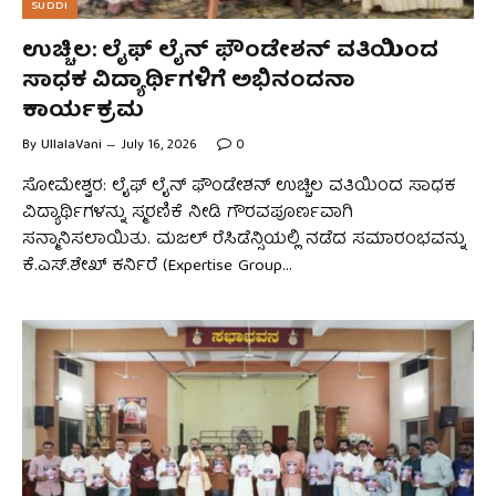
SUDDI
ಉಚ್ಚಿಲ: ಲೈಫ್ ಲೈನ್ ಫೌಂಡೇಶನ್ ವತಿಯಿಂದ
ಸಾಧಕ ವಿದ್ಯಾರ್ಥಿಗಳಿಗೆ ಅಭಿನಂದನಾ
ಕಾರ್ಯಕ್ರಮ
By
UllalaVani
July 16, 2026
0
ಸೋಮೇಶ್ವರ: ಲೈಫ್ ಲೈನ್ ಫೌಂಡೇಶನ್ ಉಚ್ಚಿಲ ವತಿಯಿಂದ ಸಾಧಕ
ವಿದ್ಯಾರ್ಥಿಗಳನ್ನು ಸ್ಮರಣಿಕೆ ನೀಡಿ ಗೌರವಪೂರ್ಣವಾಗಿ
ಸನ್ಮಾನಿಸಲಾಯಿತು. ಮಜಲ್ ರೆಸಿಡೆನ್ಸಿಯಲ್ಲಿ ನಡೆದ ಸಮಾರಂಭವನ್ನು
ಕೆ.ಎಸ್.ಶೇಖ್ ಕರ್ನಿರೆ (Expertise Group…