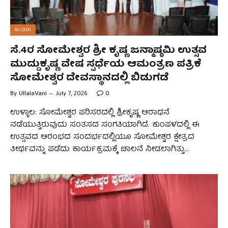
SUDDI
ಸೆ.4ರ ಸೋಮೇಶ್ವರ ಶ್ರೀ ಕೃಷ್ಣ ಜನ್ಮಾಷ್ಠಮಿ ಉತ್ಸವ
ಮುದ್ದುಕೃಷ್ಣ ವೇಷ ಸ್ಪರ್ಧೆಯ ಆಮಂತ್ರಣ ಪತ್ರಿಕೆ
ಸೋಮೇಶ್ವರ ದೇವಸ್ಥಾನದಲ್ಲಿ ಬಿಡುಗಡೆ
By
UllalaVani
July 7, 2026
0
ಉಳ್ಳಾಲ: ಸೋಮೇಶ್ವರ ಪರಿಸರದಲ್ಲಿ ಶ್ರೀಕೃಷ್ಣ ಆರಾಧನೆ
ನಡೆಯುತ್ತಿರುವುದು ಸಂತಸದ ಸಂಗತಿಯಾಗಿದೆ. ಕುಂಪಳದಲ್ಲಿ ಈ
ಉತ್ಸವದ ಆರಂಭದ ಸಂದರ್ಭದಲ್ಲಿಯೂ ಸೋಮೇಶ್ವರ ಕ್ಷೇತ್ರದ
ತೀರ್ಥವನ್ನು ಪಡೆದು ಕಾರ್ಯಕ್ರಮಕ್ಕೆ ಚಾಲನೆ ನೀಡಲಾಗಿತ್ತು…