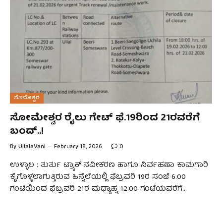
ಸೊಮೇಶ್ವರ
ಸೋಮೇಶ್ವರ ರೈಲು ಗೇಟ್ ಫೆ.19ರಿಂದ 21ರವರೆಗೆ
ಬಂದ್..!
By
UllalaVani
February 18, 2026
0
ಉಳ್ಳಾಲ : ತುರ್ತು ಟ್ರ್ಯಾಕ್ ನವೀಕರಣ ಹಾಗೂ ನಿರ್ವಹಣಾ ಕಾಮಗಾರಿ
ಕೈಗೊಳ್ಳಲಾಗುತ್ತಿರುವ ಹಿನ್ನೆಲೆಯಲ್ಲಿ ಫೆಬ್ರವರಿ 19ರ ಸಂಜೆ 6.00
ಗಂಟೆಯಿಂದ ಫೆಬ್ರವರಿ 21ರ ಮಧ್ಯಾಹ್ನ 12.00 ಗಂಟೆಯವರೆಗೆ…