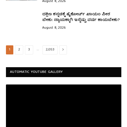
August 8, 2026
ದಕ್ಷಿಣ ಕನ್ನಡಕ್ಕೆ ಹೈಕೋರ್ಟ್ ಖಾಯಂ ಪೀಠ
ಬೇಕು: ನ್ಯಾಯಕ್ಕಾಗಿ ಇನ್ನೆಷ್ಟು ವರ್ಷ ಕಾಯಬೇಕು?
August 8, 2026
…
Next
1
2
3
2,053
AUTOMATIC YOUTUBE GALLERY