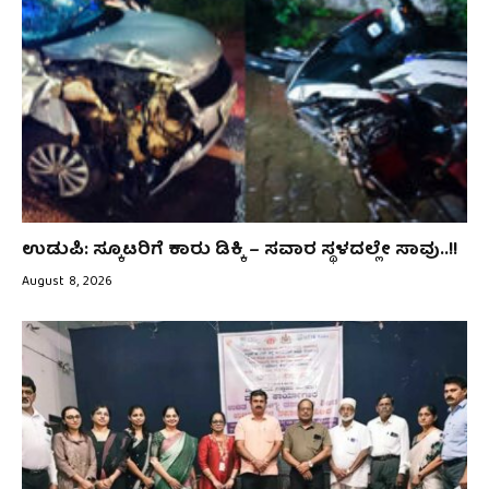
ಉಡುಪಿ: ಸ್ಕೂಟರಿಗೆ ಕಾರು ಡಿಕ್ಕಿ – ಸವಾರ ಸ್ಥಳದಲ್ಲೇ ಸಾವು..!!
August 8, 2026