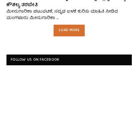
ಕೌಶಲ್ಯ ತರಬೇತಿ
ಮೀನುಗಾರಿಕಾ ಚಟುವಟಿಕೆ, ಸದೃಢ ಬಳಕೆ ಕುರಿತು ಮಾಹಿತಿ ನೀಡಿದ
ಮಂಗಳೂರು ಮೀನುಗಾರಿಕಾ ...
LOAD MORE
FOLLOW US ON FACEBOOK