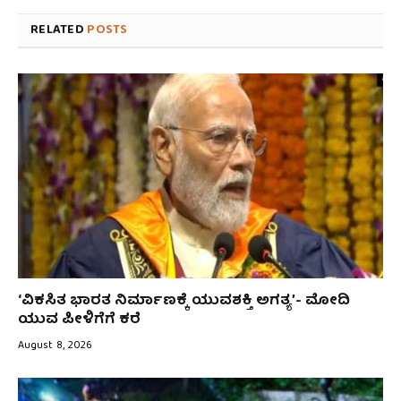
RELATED
POSTS
‘ವಿಕಸಿತ ಭಾರತ ನಿರ್ಮಾಣಕ್ಕೆ ಯುವಶಕ್ತಿ ಅಗತ್ಯ’- ಮೋದಿ
ಯುವ ಪೀಳಿಗೆಗೆ ಕರೆ
August 8, 2026