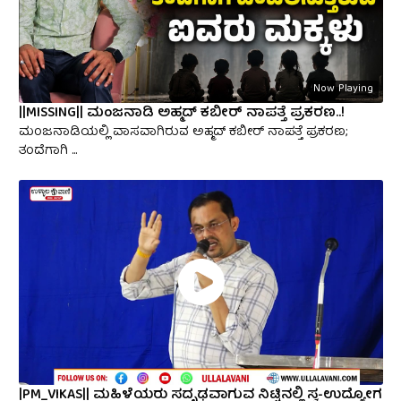
Now Playing
||MISSING|| ಮoಜನಾಡಿ ಅಹ್ಮದ್ ಕಬೀರ್ ನಾಪತ್ತೆ ಪ್ರಕರಣ..!
ಮಂಜನಾಡಿಯಲ್ಲಿ ವಾಸವಾಗಿರುವ ಅಹ್ಮದ್ ಕಬೀರ್ ನಾಪತ್ತೆ ಪ್ರಕರಣ;
ತಂದೆಗಾಗಿ ...
|PM_VIKAS|| ಮಹಿಳೆಯರು ಸದೃಢವಾಗುವ ನಿಟ್ಟಿನಲ್ಲಿ ಸ್ವ-ಉದ್ಯೋಗ