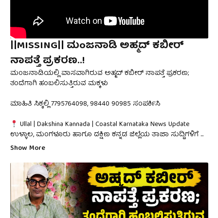
||MISSING|| ಮoಜನಾಡಿ ಅಹ್ಮದ್ ಕಬೀರ್
ನಾಪತ್ತೆ ಪ್ರಕರಣ..!
ಮಂಜನಾಡಿಯಲ್ಲಿ ವಾಸವಾಗಿರುವ ಅಹ್ಮದ್ ಕಬೀರ್ ನಾಪತ್ತೆ ಪ್ರಕರಣ;
ತಂದೆಗಾಗಿ ಹಂಬಲಿಸುತ್ತಿರುವ ಮಕ್ಕಳು
ಮಾಹಿತಿ ಸಿಕ್ಕಲ್ಲಿ 7795764098, 98440 90985 ಸಂಪರ್ಕಿಸಿ
Ullal | Dakshina Kannada | Coastal Karnataka News Update
ಉಳ್ಳಾಲ, ಮಂಗಳೂರು ಹಾಗೂ ದಕ್ಷಿಣ ಕನ್ನಡ ಜಿಲ್ಲೆಯ ತಾಜಾ ಸುದ್ದಿಗಳಿಗೆ
...
Show More