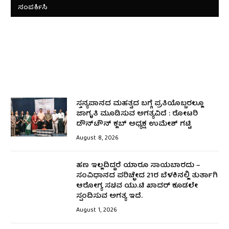
ಸಂಪರ್ಕಿಸಿ
ಸ್ತನ್ಯಪಾನದ ಮಹತ್ವದ ಬಗ್ಗೆ ಪ್ರತಿಯೊಬ್ಬರಲ್ಲೂ
ಜಾಗೃತಿ ಮೂಡಿಸುವ ಅಗತ್ಯವಿದೆ : ರೋಟರಿ
ಡೌನ್‌ಟೌನ್ ಕ್ಲಬ್ ಅಧ್ಯಕ್ಷ ಉಮೇಶ್‌ ಗಟ್ಟಿ
August 8, 2026
ಹಣ ಇಲ್ಲದಿದ್ದರೆ ಯಾರೂ ಸಾಯಬಾರದು –
ಸಂವಿಧಾನದ ಪರಿಚ್ಛೇದ 21ರ ಬೆಳಕಿನಲ್ಲಿ ತುರ್ತಾಗಿ
ಆರೋಗ್ಯ ಸಚಿವ ಯು.ಟಿ ಖಾದರ್ ಕೂಡಲೇ
ಸ್ಪಂದಿಸುವ ಅಗತ್ಯ ಇದೆ.
August 1, 2026