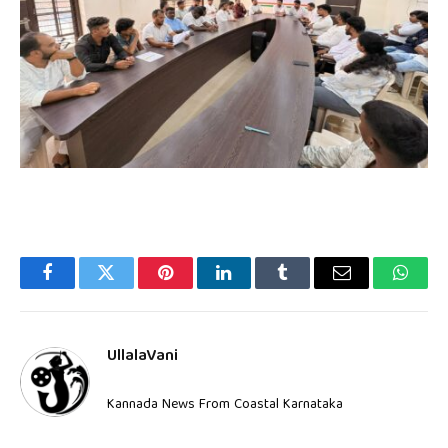
Facebook
Twitter
Pinterest
LinkedIn
Tumblr
Email
Whats
UllalaVani
Kannada News From Coastal Karnataka