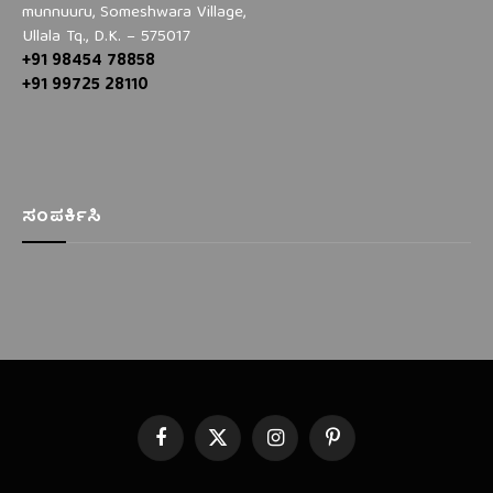
munnuuru, Someshwara Village,
Ullala Tq., D.K. – 575017
+91 98454 78858
+91 99725 28110
ಸಂಪರ್ಕಿಸಿ
Facebook
X
Instagram
Pinterest
(Twitter)