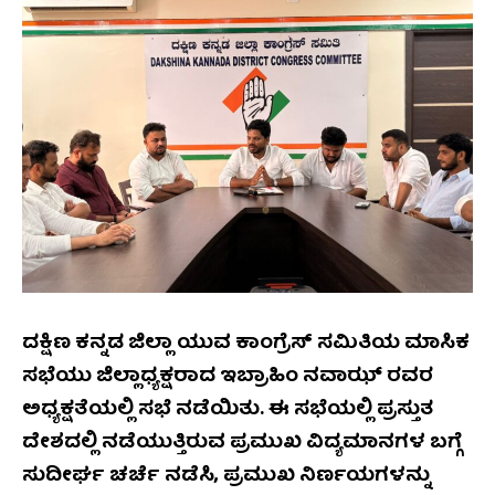
ದಕ್ಷಿಣ ಕನ್ನಡ ಜಿಲ್ಲಾ ಯುವ ಕಾಂಗ್ರೆಸ್ ಸಮಿತಿಯ ಮಾಸಿಕ
ಸಭೆಯು ಜಿಲ್ಲಾಧ್ಯಕ್ಷರಾದ ಇಬ್ರಾಹಿಂ ನವಾಝ್ ರವರ
ಅಧ್ಯಕ್ಷತೆಯಲ್ಲಿ ಸಭೆ ನಡೆಯಿತು. ಈ ಸಭೆಯಲ್ಲಿ ಪ್ರಸ್ತುತ
ದೇಶದಲ್ಲಿ ನಡೆಯುತ್ತಿರುವ ಪ್ರಮುಖ ವಿದ್ಯಮಾನಗಳ ಬಗ್ಗೆ
ಸುದೀರ್ಘ ಚರ್ಚೆ ನಡೆಸಿ, ಪ್ರಮುಖ ನಿರ್ಣಯಗಳನ್ನು