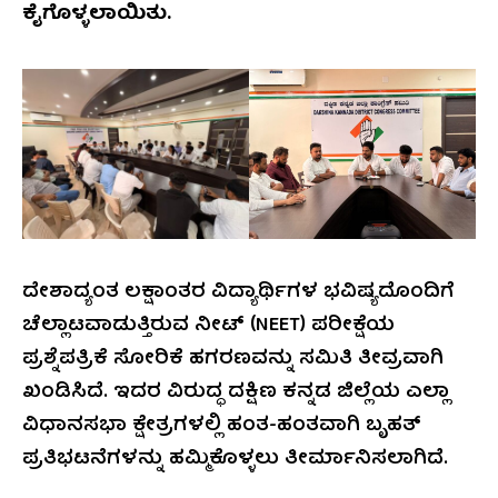
ಕೈಗೊಳ್ಳಲಾಯಿತು.
ದೇಶಾದ್ಯಂತ ಲಕ್ಷಾಂತರ ವಿದ್ಯಾರ್ಥಿಗಳ ಭವಿಷ್ಯದೊಂದಿಗೆ
ಚೆಲ್ಲಾಟವಾಡುತ್ತಿರುವ ನೀಟ್ (NEET) ಪರೀಕ್ಷೆಯ
ಪ್ರಶ್ನೆಪತ್ರಿಕೆ ಸೋರಿಕೆ ಹಗರಣವನ್ನು ಸಮಿತಿ ತೀವ್ರವಾಗಿ
ಖಂಡಿಸಿದೆ. ಇದರ ವಿರುದ್ಧ ದಕ್ಷಿಣ ಕನ್ನಡ ಜಿಲ್ಲೆಯ ಎಲ್ಲಾ
ವಿಧಾನಸಭಾ ಕ್ಷೇತ್ರಗಳಲ್ಲಿ ಹಂತ-ಹಂತವಾಗಿ ಬೃಹತ್
ಪ್ರತಿಭಟನೆಗಳನ್ನು ಹಮ್ಮಿಕೊಳ್ಳಲು ತೀರ್ಮಾನಿಸಲಾಗಿದೆ.