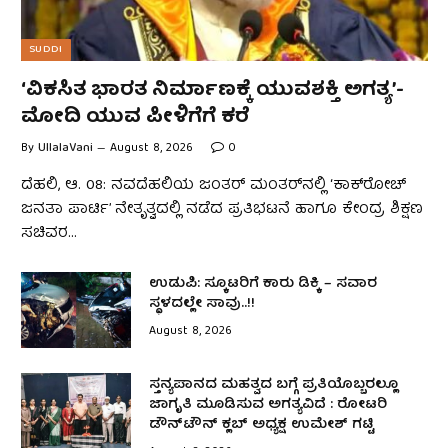
SUDDI
‘ವಿಕಸಿತ ಭಾರತ ನಿರ್ಮಾಣಕ್ಕೆ ಯುವಶಕ್ತಿ ಅಗತ್ಯ’-
ಮೋದಿ ಯುವ ಪೀಳಿಗೆಗೆ ಕರೆ
By
UllalaVani
August 8, 2026
0
ದೆಹಲಿ, ಆ. 08: ನವದೆಹಲಿಯ ಜಂತರ್ ಮಂತರ್‌ನಲ್ಲಿ ‘ಕಾಕ್‌ರೋಚ್
ಜನತಾ ಪಾರ್ಟಿ’ ನೇತೃತ್ವದಲ್ಲಿ ನಡೆದ ಪ್ರತಿಭಟನೆ ಹಾಗೂ ಕೇಂದ್ರ ಶಿಕ್ಷಣ
ಸಚಿವರ…
ಉಡುಪಿ: ಸ್ಕೂಟರಿಗೆ ಕಾರು ಡಿಕ್ಕಿ – ಸವಾರ
ಸ್ಥಳದಲ್ಲೇ ಸಾವು..!!
August 8, 2026
ಸ್ತನ್ಯಪಾನದ ಮಹತ್ವದ ಬಗ್ಗೆ ಪ್ರತಿಯೊಬ್ಬರಲ್ಲೂ
ಜಾಗೃತಿ ಮೂಡಿಸುವ ಅಗತ್ಯವಿದೆ : ರೋಟರಿ
ಡೌನ್‌ಟೌನ್ ಕ್ಲಬ್ ಅಧ್ಯಕ್ಷ ಉಮೇಶ್‌ ಗಟ್ಟಿ