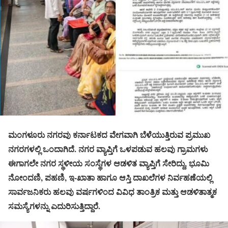
ಮಂಗಳೂರು ನಗರವು ಕರ್ನಾಟಕದ ವೇಗವಾಗಿ ಬೆಳೆಯುತ್ತಿರುವ ಪ್ರಮುಖ
ನಗರಗಳಲ್ಲಿ ಒಂದಾಗಿದೆ. ನಗರ ವ್ಯಾಪ್ತಿಗೆ ಒಳಪಡುವ ಹಲವು ಗ್ರಾಮಗಳು
ಈಗಾಗಲೇ ನಗರ ಸ್ಥಳೀಯ ಸಂಸ್ಥೆಗಳ ಆಡಳಿತ ವ್ಯಾಪ್ತಿಗೆ ಸೇರಿದ್ದು, ಭೂಮಿ
ನೋಂದಣಿ, ಪಹಣಿ, ಇ-ಖಾತಾ ಹಾಗೂ ಆಸ್ತಿ ದಾಖಲೆಗಳ ನಿರ್ವಹಣೆಯಲ್ಲಿ
ಸಾರ್ವಜನಿಕರು ಹಲವು ವರ್ಷಗಳಿಂದ ವಿವಿಧ ತಾಂತ್ರಿಕ ಮತ್ತು ಆಡಳಿತಾತ್ಮಕ
ಸಮಸ್ಯೆಗಳನ್ನು ಎದುರಿಸುತ್ತಿದ್ದಾರೆ.