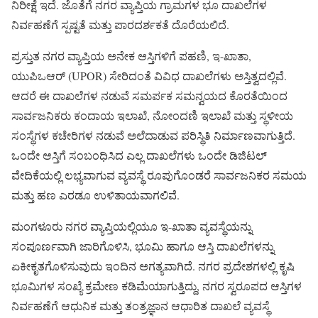
ನಿರೀಕ್ಷೆ ಇದೆ. ಜೊತೆಗೆ ನಗರ ವ್ಯಾಪ್ತಿಯ ಗ್ರಾಮಗಳ ಭೂ ದಾಖಲೆಗಳ
ನಿರ್ವಹಣೆಗೆ ಸ್ಪಷ್ಟತೆ ಮತ್ತು ಪಾರದರ್ಶಕತೆ ದೊರೆಯಲಿದೆ.
ಪ್ರಸ್ತುತ ನಗರ ವ್ಯಾಪ್ತಿಯ ಅನೇಕ ಆಸ್ತಿಗಳಿಗೆ ಪಹಣಿ, ಇ-ಖಾತಾ,
ಯುಪಿಒಆರ್ (UPOR) ಸೇರಿದಂತೆ ವಿವಿಧ ದಾಖಲೆಗಳು ಅಸ್ತಿತ್ವದಲ್ಲಿವೆ.
ಆದರೆ ಈ ದಾಖಲೆಗಳ ನಡುವೆ ಸಮರ್ಪಕ ಸಮನ್ವಯದ ಕೊರತೆಯಿಂದ
ಸಾರ್ವಜನಿಕರು ಕಂದಾಯ ಇಲಾಖೆ, ನೋಂದಣಿ ಇಲಾಖೆ ಮತ್ತು ಸ್ಥಳೀಯ
ಸಂಸ್ಥೆಗಳ ಕಚೇರಿಗಳ ನಡುವೆ ಅಲೆದಾಡುವ ಪರಿಸ್ಥಿತಿ ನಿರ್ಮಾಣವಾಗುತ್ತಿದೆ.
ಒಂದೇ ಆಸ್ತಿಗೆ ಸಂಬಂಧಿಸಿದ ಎಲ್ಲ ದಾಖಲೆಗಳು ಒಂದೇ ಡಿಜಿಟಲ್
ವೇದಿಕೆಯಲ್ಲಿ ಲಭ್ಯವಾಗುವ ವ್ಯವಸ್ಥೆ ರೂಪುಗೊಂಡರೆ ಸಾರ್ವಜನಿಕರ ಸಮಯ
ಮತ್ತು ಹಣ ಎರಡೂ ಉಳಿತಾಯವಾಗಲಿವೆ.
ಮಂಗಳೂರು ನಗರ ವ್ಯಾಪ್ತಿಯಲ್ಲಿಯೂ ಇ-ಖಾತಾ ವ್ಯವಸ್ಥೆಯನ್ನು
ಸಂಪೂರ್ಣವಾಗಿ ಜಾರಿಗೊಳಿಸಿ, ಭೂಮಿ ಹಾಗೂ ಆಸ್ತಿ ದಾಖಲೆಗಳನ್ನು
ಏಕೀಕೃತಗೊಳಿಸುವುದು ಇಂದಿನ ಅಗತ್ಯವಾಗಿದೆ. ನಗರ ಪ್ರದೇಶಗಳಲ್ಲಿ ಕೃಷಿ
ಭೂಮಿಗಳ ಸಂಖ್ಯೆ ಕ್ರಮೇಣ ಕಡಿಮೆಯಾಗುತ್ತಿದ್ದು, ನಗರ ಸ್ವರೂಪದ ಆಸ್ತಿಗಳ
ನಿರ್ವಹಣೆಗೆ ಆಧುನಿಕ ಮತ್ತು ತಂತ್ರಜ್ಞಾನ ಆಧಾರಿತ ದಾಖಲೆ ವ್ಯವಸ್ಥೆ