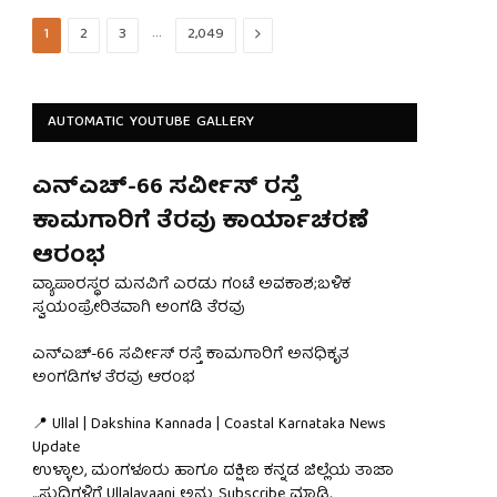
…
Next
1
2
3
2,049
AUTOMATIC YOUTUBE GALLERY
ಎನ್‌ಎಚ್-66 ಸರ್ವೀಸ್ ರಸ್ತೆ
ಕಾಮಗಾರಿಗೆ ತೆರವು ಕಾರ್ಯಾಚರಣೆ
ಆರಂಭ
ವ್ಯಾಪಾರಸ್ಥರ ಮನವಿಗೆ ಎರಡು ಗಂಟೆ ಅವಕಾಶ;ಬಳಿಕ
ಸ್ವಯಂಪ್ರೇರಿತವಾಗಿ ಅಂಗಡಿ ತೆರವು
ಎನ್‌ಎಚ್-66 ಸರ್ವೀಸ್ ರಸ್ತೆ ಕಾಮಗಾರಿಗೆ ಅನಧಿಕೃತ
ಅಂಗಡಿಗಳ ತೆರವು ಆರಂಭ
📍 Ullal | Dakshina Kannada | Coastal Karnataka News
Update
ಉಳ್ಳಾಲ, ಮಂಗಳೂರು ಹಾಗೂ ದಕ್ಷಿಣ ಕನ್ನಡ ಜಿಲ್ಲೆಯ ತಾಜಾ
...
ಸುದ್ದಿಗಳಿಗೆ Ullalavaani ಅನ್ನು Subscribe ಮಾಡಿ.