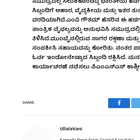
ಸಮುದ್ರದಲ್ಲಿ ಸಿಲುಕಿಕೊಂಡಿದ್ದ ಭಾರತೀಯ ಹಡಗಿನ 
ಸಿಬ್ಬಂದಿಗೆ ಆಹಾರ, ವೈದ್ಯಕೀಯ ಮತ್ತು ಇತರ ತ
ವರದಿಯಾಗಿದೆ.ಎಂವಿ ಗೌತಮ್ ಹೆಸರಿನ ಈ ಹಡಗು
ತಾಂತ್ರಿಕ ವೈಫಲ್ಯವನ್ನು ಅನುಭವಿಸಿ ಸಮುದ್ರದಲ್ಲಿ
ತಿಳಿಸಿದೆ.ಮುಂಬೈನಲ್ಲಿರುವ ಸಾಗರ ರಕ್ಷಣಾ ಮತ್
ಸಂಪರ್ಕಿಸಿ ಸಹಾಯವನ್ನು ಕೋರಿತು. ನಂತರ ಪ
ಓರ್ವ ಇಂಡೋನೇಷ್ಯಾದ ಸಿಬ್ಬಂದಿ ರಕ್ಷಿಸಿದೆ. ಮನ
ಕಾರ್ಯಾಚರಣೆ ನಡೆಸಲು ಪಿಎಂಎಸ್ಎಸ್ ಕಾಶ್ಮೀರ
SHARE.
Faceboo
UllalaVani