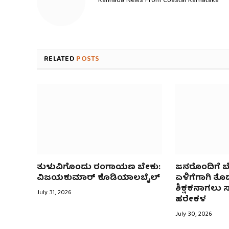
Kannada News From Coastal Karnataka
RELATED
POSTS
ತುಳುವಿಗೊಂದು ರಂಗಾಯಣ ಬೇಕು:
ಜನರೊಂದಿಗೆ 
ವಿಜಯಕುಮಾರ್ ಕೊಡಿಯಾಲಬೈಲ್
ಏಳಿಗೆಗಾಗಿ ತೊಡ
ಶಿಕ್ಷಕನಾಗಲು ಸ
July 31, 2026
ಹರೇಕಳ
July 30, 2026