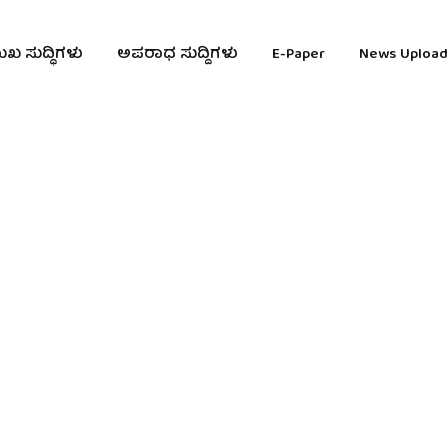
ುಖ ಸುದ್ಧಿಗಳು
ಅಪರಾಧ ಸುದ್ದಿಗಳು
E-Paper
News Upload